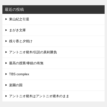
最近の投稿
東山紀之引退
まがき文庫
残り香と夕焼け
アントニオ猪木/伝説の真剣勝負
最高の授業/拳銃の有無
TBS complex
楽園の国
アントニオ猪木はアントニオ猪木のまま