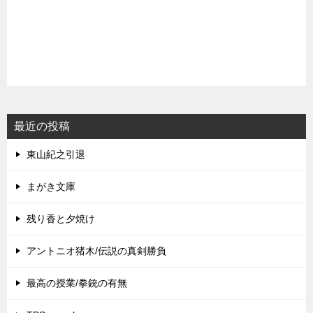
最近の投稿
東山紀之引退
まがき文庫
残り香と夕焼け
アントニオ猪木/伝説の真剣勝負
最高の授業/拳銃の有無