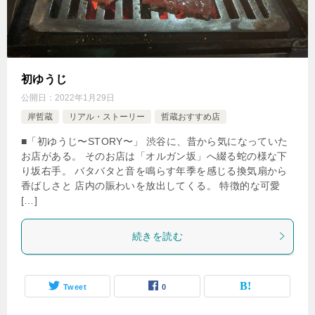
初ゆうじ
公開日：
2022年1月29日
岸哲蔵
リアル・ストーリー
哲蔵おすすめ店
■「初ゆうじ〜STORY〜」 渋谷に、昔から気になっていた
お店がある。 そのお店は「オルガン坂」へ綴る蛇の様な下
り坂右手。 バタバタと音を鳴らす年季を感じる換気扇から
香ばしさと 店内の賑わいを放出してくる。 特徴的な可愛
[…]
続きを読む
Tweet
0