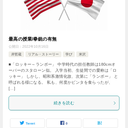
最高の授業/拳銃の有無
公開日：
2022年10月16日
岸哲蔵
リアル・ストーリー
学び
米沢
■「ロッキー～ランボー」 中学時代の担任教師は180cmオ
ーバーのスタローン似。 入学当初、生徒間での愛称は「ロ
ッキー」 しかし、昭和系激情化故、次第に「ランボー」 と
呼ばれる様になる。 私も、何度かビンタを食らったが、
[…]
続きを読む
Tweet
0