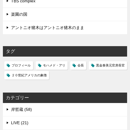
TBS complex
楽園の国
アントニオ猪木はアントニオ猪木のまま
タグ
プロフィール
モハメド・アリ
会長
黒金泰美元官房長官
２０世紀アメリカの象徴
カテゴリー
岸哲蔵 (58)
LIVE (21)