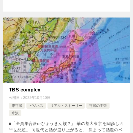
TBS complex
公開日：
2022年10月10日
岸哲蔵
ビジネス
リアル・ストーリー
哲蔵の主張
米沢
■「全員集合派orひょうきん族？」 華の都大東京を闊歩し四
半世紀超。 同世代と話が盛り上がると、 決まって話題のベ