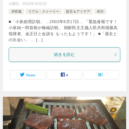
公開日：
2022年10月2日
岸哲蔵
リアル・ストーリー
提言＆アイデア
米沢
■「小泉総理訪朝」 …2002年9月17日… 「緊急速報です！
小泉純一郎首相が極秘訪朝。 朝鮮民主主義人民共和国最高
指揮者、金正日と会談を もったもようです！」 ■「過去と
の出会い」 … […]
続きを読む
Tweet
0