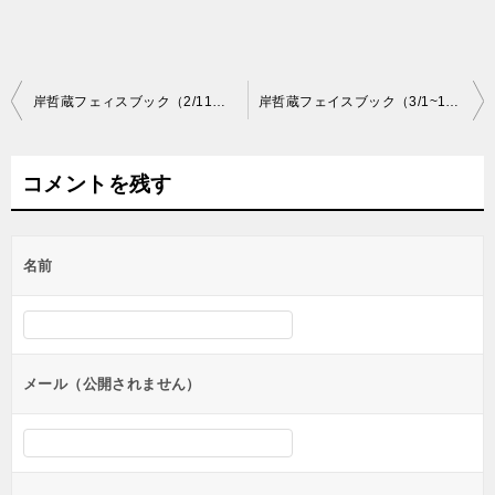
投
岸哲蔵フェィスブック（2/11～20）
岸哲蔵フェイスブック（3/1~16）
稿
ナ
コメントを残す
ビ
ゲ
名前
ー
シ
ョ
ン
メール（公開されません）