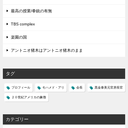
最高の授業/拳銃の有無
TBS complex
楽園の国
アントニオ猪木はアントニオ猪木のまま
タグ
プロフィール
モハメド・アリ
会長
黒金泰美元官房長官
２０世紀アメリカの象徴
カテゴリー