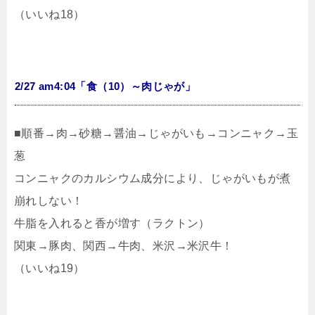
（いいね18）
2/27 am4:04「食（10）～肉じゃが」
■順番→肉→砂糖→醤油→じゃがいも→コンニャク→玉
葱
コンニャクのカルシウム成分により、じゃがいもが煮
崩れしない！
牛脂を入れると香が増す（ラクトン）
関東→豚肉、関西→牛肉、米沢→米沢牛！
（いいね19）