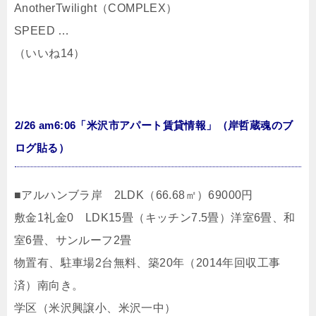
AnotherTwilight（COMPLEX）
SPEED …
（いいね14）
2/26 am6:06「米沢市アパート賃貸情報」（岸哲蔵魂のブ
ログ貼る）
■アルハンブラ岸 2LDK（66.68㎡）69000円
敷金1礼金0 LDK15畳（キッチン7.5畳）洋室6畳、和
室6畳、サンルーフ2畳
物置有、駐車場2台無料、築20年（2014年回収工事
済）南向き。
学区（米沢興譲小、米沢一中）