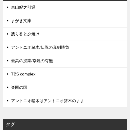
東山紀之引退
まがき文庫
残り香と夕焼け
アントニオ猪木/伝説の真剣勝負
最高の授業/拳銃の有無
TBS complex
楽園の国
アントニオ猪木はアントニオ猪木のまま
タグ