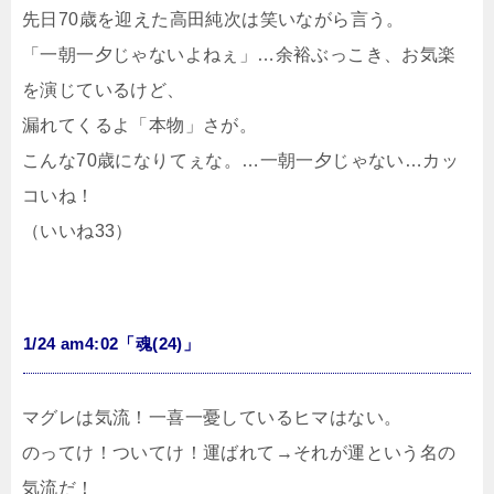
先日70歳を迎えた高田純次は笑いながら言う。
「一朝一夕じゃないよねぇ」…余裕ぶっこき、お気楽
を演じているけど、
漏れてくるよ「本物」さが。
こんな70歳になりてぇな。…一朝一夕じゃない…カッ
コいね！
（いいね33）
1/24 am4:02「魂(24)」
マグレは気流！一喜一憂しているヒマはない。
のってけ！ついてけ！運ばれて→それが運という名の
気流だ！