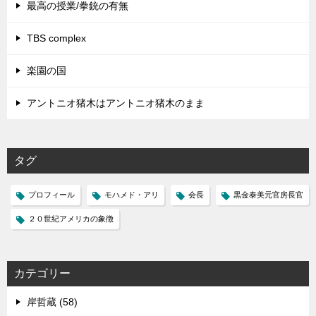
最高の授業/拳銃の有無
TBS complex
楽園の国
アントニオ猪木はアントニオ猪木のまま
タグ
プロフィール
モハメド・アリ
会長
黒金泰美元官房長官
２０世紀アメリカの象徴
カテゴリー
岸哲蔵 (58)