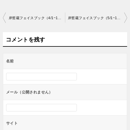
投
岸哲蔵フェイスブック（4/1~15）
岸哲蔵フェイスブック（5/1~15）
稿
ナ
コメントを残す
ビ
ゲ
名前
ー
シ
ョ
ン
メール（公開されません）
サイト