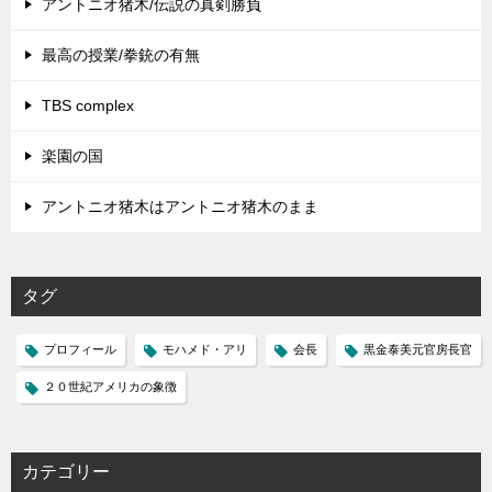
アントニオ猪木/伝説の真剣勝負
最高の授業/拳銃の有無
TBS complex
楽園の国
アントニオ猪木はアントニオ猪木のまま
タグ
プロフィール
モハメド・アリ
会長
黒金泰美元官房長官
２０世紀アメリカの象徴
カテゴリー