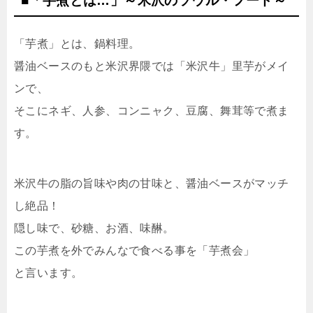
■「芋煮とは…」～米沢のソウル・フード～
「芋煮」とは、鍋料理。
醤油ベースのもと米沢界隈では「米沢牛」里芋がメイ
ンで、
そこにネギ、人参、コンニャク、豆腐、舞茸等で煮ま
す。
米沢牛の脂の旨味や肉の甘味と、醤油ベースがマッチ
し絶品！
隠し味で、砂糖、お酒、味醂。
この芋煮を外でみんなで食べる事を「芋煮会」
と言います。