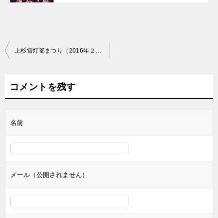
投
上杉雪灯篭まつり（2016年２月１３～１４日）～おしょうしな観光大使岸哲蔵ブログ～
稿
ナ
コメントを残す
ビ
ゲ
名前
ー
シ
ョ
ン
メール（公開されません）