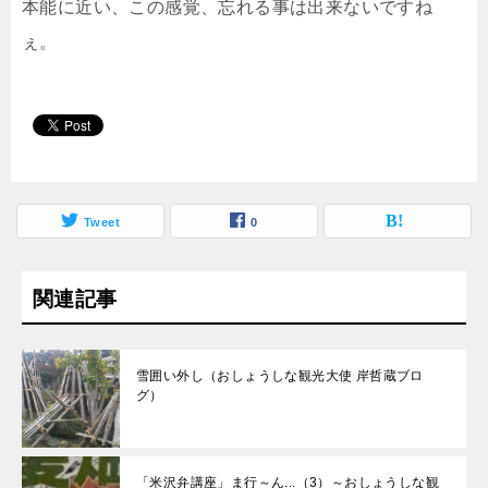
本能に近い、この感覚、忘れる事は出来ないですね
ぇ。
Tweet
0
関連記事
雪囲い外し（おしょうしな観光大使 岸哲蔵ブロ
グ）
「米沢弁講座」ま行～ん...（3）～おしょうしな観