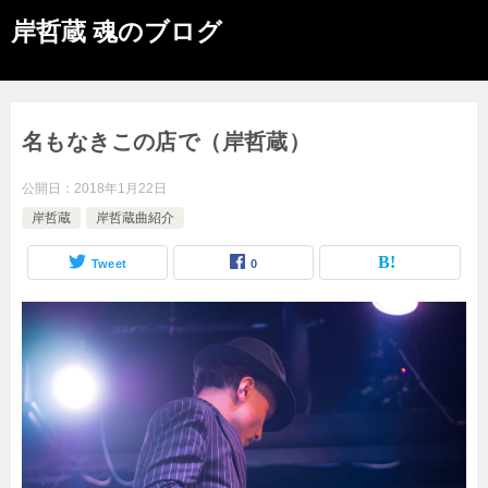
岸哲蔵 魂のブログ
名もなきこの店で（岸哲蔵）
公開日：
2018年1月22日
岸哲蔵
岸哲蔵曲紹介
Tweet
0