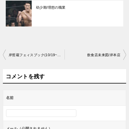
幼少期/理想の職業
投
岸哲蔵フェィスブック(10/19~12/31)…2017衆議院選挙（岸たけし）
飲食店未来図/岸本店
稿
ナ
コメントを残す
ビ
ゲ
名前
ー
シ
ョ
ン
メール（公開されません）