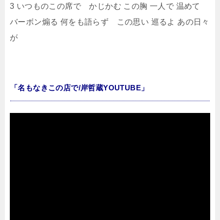
3 いつものこの席で かじかむ この胸 一人で 温めて
バーボン煽る 何をも語らず この思い 巡るよ あの日々
が
「名もなきこの店で/岸哲蔵YOUTUBE」