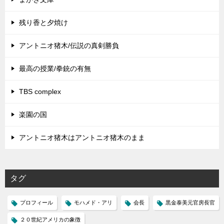
残り香と夕焼け
アントニオ猪木/伝説の真剣勝負
最高の授業/拳銃の有無
TBS complex
楽園の国
アントニオ猪木はアントニオ猪木のまま
タグ
プロフィール
モハメド・アリ
会長
黒金泰美元官房長官
２０世紀アメリカの象徴