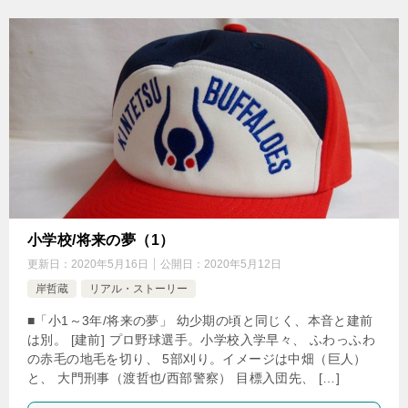
小学校/将来の夢（1）
更新日：
2020年5月16日
公開日：
2020年5月12日
岸哲蔵
リアル・ストーリー
■「小1～3年/将来の夢」 幼少期の頃と同じく、本音と建前
は別。 [建前] プロ野球選手。小学校入学早々、 ふわっふわ
の赤毛の地毛を切り、 5部刈り。イメージは中畑（巨人）
と、 大門刑事（渡哲也/西部警察） 目標入団先、 […]