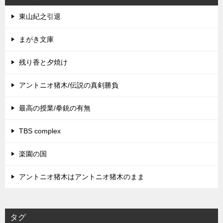
東山紀之引退
まがき文庫
残り香と夕焼け
アントニオ猪木/伝説の真剣勝負
最高の授業/拳銃の有無
TBS complex
楽園の国
アントニオ猪木はアントニオ猪木のまま
タグ