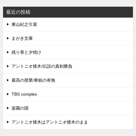
最近の投稿
東山紀之引退
まがき文庫
残り香と夕焼け
アントニオ猪木/伝説の真剣勝負
最高の授業/拳銃の有無
TBS complex
楽園の国
アントニオ猪木はアントニオ猪木のまま