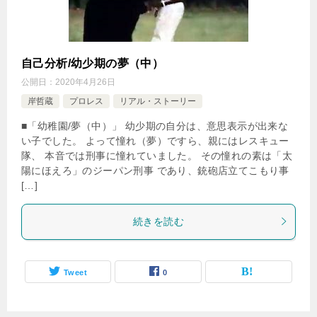
自己分析/幼少期の夢（中）
公開日：
2020年4月26日
岸哲蔵
プロレス
リアル・ストーリー
■「幼稚園/夢（中）」 幼少期の自分は、意思表示が出来な
い子でした。 よって憧れ（夢）ですら、親にはレスキュー
隊、 本音では刑事に憧れていました。 その憧れの素は「太
陽にほえろ」のジーパン刑事 であり、銃砲店立てこもり事
[…]
続きを読む
Tweet
0