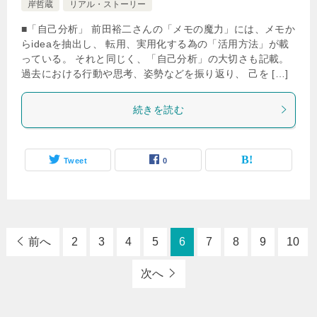
岸哲蔵
リアル・ストーリー
■「自己分析」 前田裕二さんの「メモの魔力」には、メモか
らideaを抽出し、 転用、実用化する為の「活用方法」が載
っている。 それと同じく、「自己分析」の大切さも記載。
過去における行動や思考、姿勢などを振り返り、 己を […]
続きを読む
Tweet
0
前へ
2
3
4
5
6
7
8
9
10
次へ