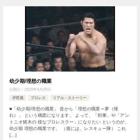
幼少期/理想の職業
公開日：
2020年4月29日
岸哲蔵
プロレス
リアル・ストーリー
■「幼少期/理想の職業」 昔から「理想の職業＝夢（憧
れ）」 という構図になります。 よって、「刑事」や「アン
トニオ猪木の 様なプロレスラー」になりたい というのが、
幼少期 理想の職業です。 （親には、レスキュー隊） これ
[…]