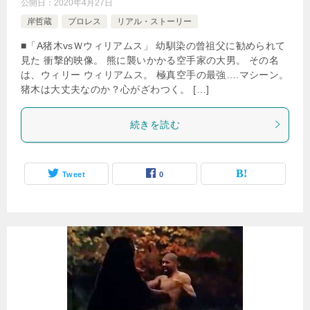
公開日：
2020年4月27日
岸哲蔵
プロレス
リアル・ストーリー
■「A猪木vsＷウィリアムス」 幼馴染の曾祖父に勧められて
見た 衝撃的映像。 熊に襲いかかる空手家の大男。 その名
は、ウィリー ウィリアムス。 極真空手の最強….マシーン。
猪木は大丈夫なのか？心がざわつく。 […]
続きを読む
Tweet
0