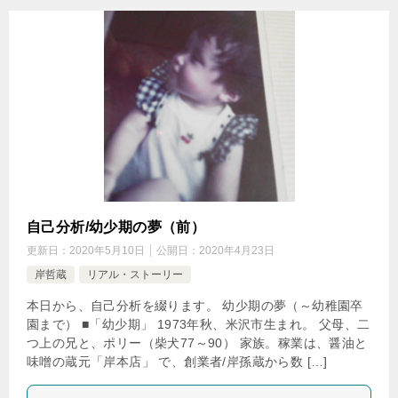
自己分析/幼少期の夢（前）
更新日：
2020年5月10日
公開日：
2020年4月23日
岸哲蔵
リアル・ストーリー
本日から、自己分析を綴ります。 幼少期の夢（～幼稚園卒
園まで） ■「幼少期」 1973年秋、米沢市生まれ。 父母、二
つ上の兄と、ポリー（柴犬77～90） 家族。稼業は、醤油と
味噌の蔵元「岸本店」 で、創業者/岸孫蔵から数 […]