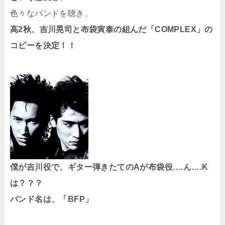
色々なバンドを聴き、
高2秋、吉川晃司と布袋寅泰の組んだ「COMPLEX」の
コピーを決定！！
僕が吉川役で、ギター弾きたてのAが布袋役….ん….K
は？？？
バンド名は、「BFP」