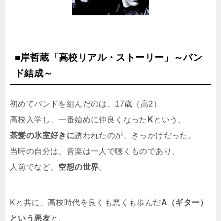
■岸哲蔵「高校リアル・ストーリー」～バン
ド結成～
初めてバンドを組んだのは、17歳（高2）
高校入学し、一番始めに仲良くなった
K
という、
茶髪の氷室好きに
誘われたのが、きっかけだった。
当時の自分は、音楽は一人で聴くものであり、
人前でなど、
空想の世界
。
Kと共に、高校時代を良くも悪くも歩んだ
A（ギター）
という悪友
と、