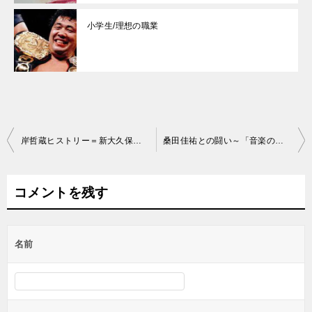
小学生/理想の職業
投
岸哲蔵ヒストリー＝新大久保クラブヴォイス（新大久保CLUB Voice）
桑田佳祐との闘い～「音楽の寅さん」（桑田佳祐vs岸哲蔵）
稿
ナ
コメントを残す
ビ
ゲ
名前
ー
シ
ョ