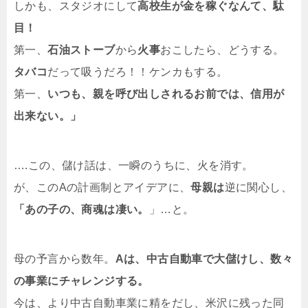
しかも、スタジオにして
高校生が金を稼ぐなんて、駄
目！
第一、
石油ストーブ
から
火事
おこしたら、どうする。
タバコ
だって吸うだろ！！ケンカもする。
第一、
いつも、親を呼び出しされるお前では、信用が
出来ない。」
….この、儲け話は、一瞬のうちに、火を消す。
が、このAの計画制とアイデアに、
母親は
逆に関心し、
「あの子の、商魂は凄い。
」…と。
母の予言から数年。
Aは、中古自動車で大儲けし、数々
の事業にチャレンジする。
今は、より中古自動車業に精をだし、米沢に残った同