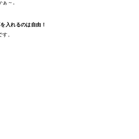
かぁ～。
票を入れるのは自由！
です。