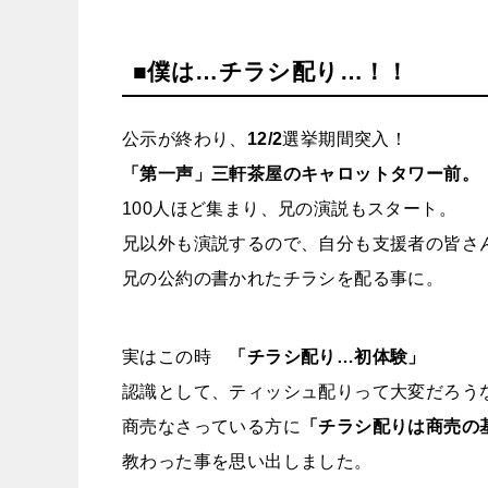
■僕は…チラシ配り…！！
公示が終わり、
12/2
選挙期間突入！
「第一声」三軒茶屋のキャロットタワー前。
100人ほど集まり、兄の演説もスタート。
兄以外も演説するので、自分も支援者の皆さ
兄の公約の書かれたチラシを配る事に。
実はこの時
「チラシ配り…初体験」
認識として、ティッシュ配りって大変だろう
商売なさっている方に
「チラシ配りは商売の
教わった事を思い出しました。