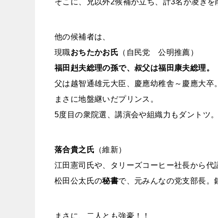
そこに、兄以外2候補が立ち、計3名が凌ぎを
他の候補者は、
現職
おちたかお氏
（自民党 公明推薦）
福田赳夫総理の孫で、叔父は福田康夫総理。
父は越智通雄元大臣、慶應幼稚舎～慶應大卒
まさに地盤継いだプリンス。
5度目の衆院選、講演会や組織力もダントツ
落合貴之氏
（維新）
江田憲司氏や、タリーズコーヒー社長から代
松田公太氏の
秘書
で、元みんなの党支部長。
まさに、二人とも強豪！！