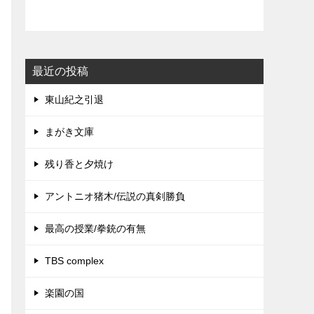
最近の投稿
東山紀之引退
まがき文庫
残り香と夕焼け
アントニオ猪木/伝説の真剣勝負
最高の授業/拳銃の有無
TBS complex
楽園の国