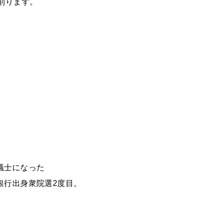
削ります。
。
。
議士になった
銀行出身衆院選2度目。