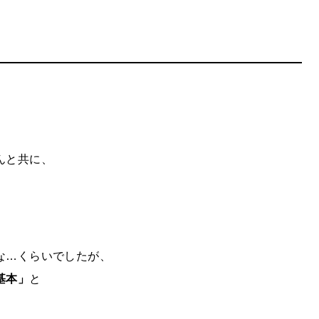
んと共に、
な…
くらいでしたが、
基本」
と