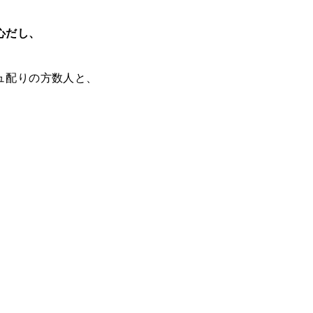
心だし、
ュ配りの方数人と、