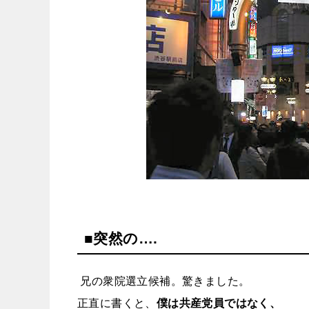
■突然の….
兄の衆院選立候補。驚きました。
正直に書くと、
僕は共産党員ではなく、