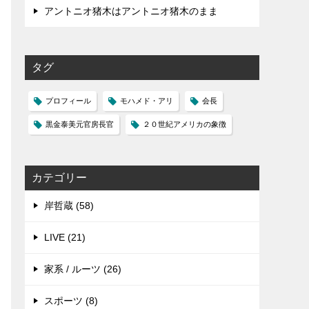
アントニオ猪木はアントニオ猪木のまま
タグ
プロフィール
モハメド・アリ
会長
黒金泰美元官房長官
２０世紀アメリカの象徴
カテゴリー
岸哲蔵 (58)
LIVE (21)
家系 / ルーツ (26)
スポーツ (8)