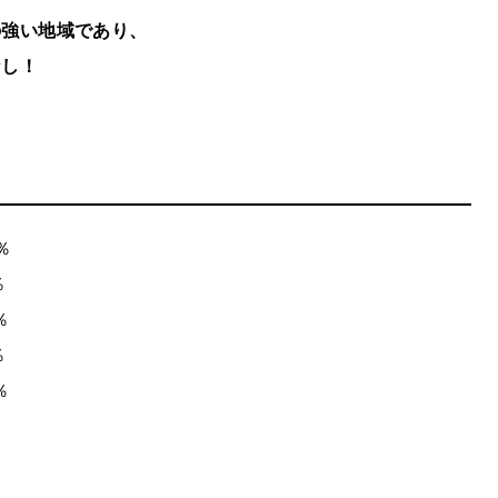
の強い地域であり、
なし！
％
％
％
％
％
％