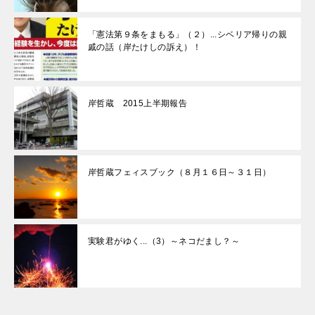
「憲法第９条をまもる」（２）...シベリア帰りの親
戚の話（岸たけしの訴え）！
岸哲蔵 2015上半期報告
岸哲蔵フェィスブック（８月１６日～３１日）
実験君がゆく...（3）～ネコだまし？～