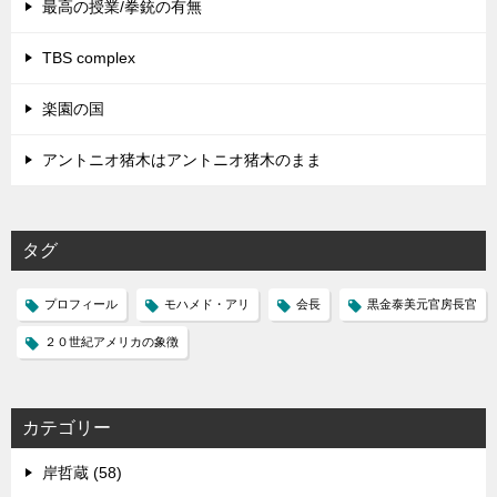
最高の授業/拳銃の有無
TBS complex
楽園の国
アントニオ猪木はアントニオ猪木のまま
タグ
プロフィール
モハメド・アリ
会長
黒金泰美元官房長官
２０世紀アメリカの象徴
カテゴリー
岸哲蔵 (58)