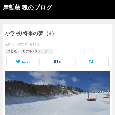
岸哲蔵 魂のブログ
小学校/将来の夢（4）
公開日：
2020年5月19日
岸哲蔵
リアル・ストーリー
Tweet
0