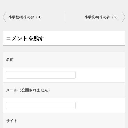
投
小学校/将来の夢（3）
小学校/将来の夢（5）
稿
ナ
コメントを残す
ビ
ゲ
名前
ー
シ
ョ
ン
メール（公開されません）
サイト